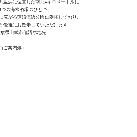
九里浜に位置した南北4キロメートルに
3つの海水浴場のひとつ。
に広がる蓮沼海浜公園に隣接しており、
と優雅にお散歩していただけます。
 千葉県山武市蓮沼ホ地先
街ご案内処）