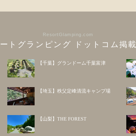
ResortGlamping.com
ートグランピング
ドットコム掲載
【千葉】グランドーム千葉富津
【埼玉】秩父定峰清流キャンプ場
【山梨】THE FOREST