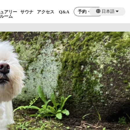
日本語
予約・料金
ュアリー
サウナ
アクセス
Q&A
ルーム
English
繁體中文