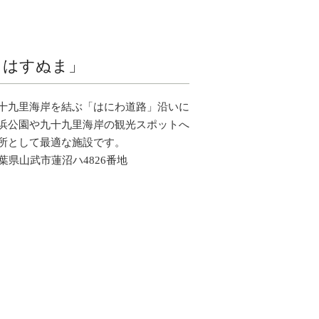
イはすぬま」
十九里海岸を結ぶ「はにわ道路」沿いに
浜公園や九十九里海岸の観光スポットへ
所として最適な施設です。
 千葉県山武市蓮沼ハ4826番地